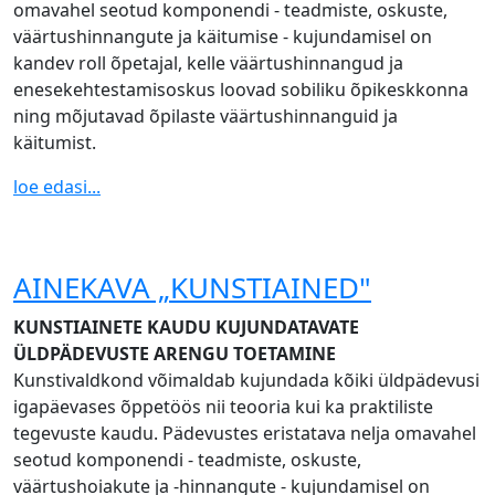
omavahel seotud komponendi - teadmiste, oskuste,
väärtushinnangute ja käitumise - kujundamisel on
kandev roll õpetajal, kelle väärtushinnangud ja
enesekehtestamisoskus loovad sobiliku õpikeskkonna
ning mõjutavad õpilaste väärtushinnanguid ja
käitumist.
loe edasi...
AINEKAVA „KUNSTIAINED"
KUNSTIAINETE KAUDU KUJUNDATAVATE
ÜLDPÄDEVUSTE ARENGU TOETAMINE
Kunstivaldkond võimaldab kujundada kõiki üldpädevusi
igapäevases õppetöös nii teooria kui ka praktiliste
tegevuste kaudu. Pädevustes eristatava nelja omavahel
seotud komponendi - teadmiste, oskuste,
väärtushoiakute ja -hinnangute - kujundamisel on