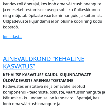
kandev roll õpetajal, kes loob oma väärtushinnangute
ja enesekehtestamisoskusega sobiliku õpikeskkonna
ning mõjutab õpilaste väärtushinnanguid ja käitumist.
Üldpädevuste kujundamisel on oluline kooli ning kodu
koostöö.
loe edasi...
AINEVALDKOND “KEHALINE
KASVATUS”
KEHALISE KASVATUSE KAUDU KUJUNDATAVATE
ÜLDPÄDEVUSTE ARENGU TOETAMINE
Pädevustes eristatava nelja omavahel seotud
komponendi - teadmiste, oskuste, väärtushinnangute ja
käitumise - kujundamisel on kandev roll õpetajal, kes
loob oma väärtushinnangute ja