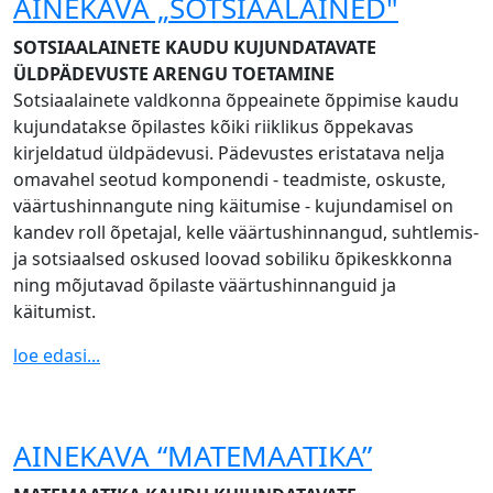
AINEKAVA „SOTSIAALAINED"
SOTSIAALAINETE KAUDU KUJUNDATAVATE
ÜLDPÄDEVUSTE ARENGU TOETAMINE
Sotsiaalainete valdkonna õppeainete õppimise kaudu
kujundatakse õpilastes kõiki riiklikus õppekavas
kirjeldatud üldpädevusi. Pädevustes eristatava nelja
omavahel seotud komponendi - teadmiste, oskuste,
väärtushinnangute ning käitumise - kujundamisel on
kandev roll õpetajal, kelle väärtushinnangud, suhtlemis-
ja sotsiaalsed oskused loovad sobiliku õpikeskkonna
ning mõjutavad õpilaste väärtushinnanguid ja
käitumist.
loe edasi...
AINEKAVA “MATEMAATIKA”