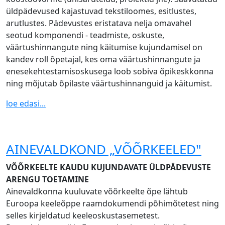
üldpädevused kajastuvad tekstiloomes, esitlustes,
arutlustes. Pädevustes eristatava nelja omavahel
seotud komponendi - teadmiste, oskuste,
väärtushinnangute ning käitumise kujundamisel on
kandev roll õpetajal, kes oma väärtushinnangute ja
enesekehtestamisoskusega loob sobiva õpikeskkonna
ning mõjutab õpilaste väärtushinnanguid ja käitumist.
loe edasi...
AINEVALDKOND „VÕÕRKEELED"
VÕÕRKEELTE KAUDU KUJUNDAVATE ÜLDPÄDEVUSTE
ARENGU TOETAMINE
Ainevaldkonna kuuluvate võõrkeelte õpe lähtub
Euroopa keeleõppe raamdokumendi põhimõtetest ning
selles kirjeldatud keeleoskustasemetest.