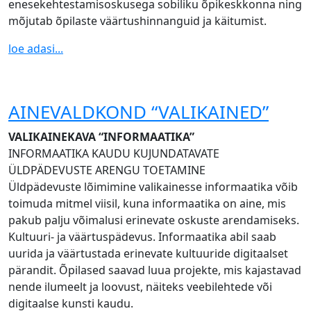
enesekehtestamisoskusega sobiliku õpikeskkonna ning
mõjutab õpilaste väärtushinnanguid ja käitumist.
loe adasi...
AINEVALDKOND “VALIKAINED”
VALIKAINEKAVA “INFORMAATIKA”
INFORMAATIKA KAUDU KUJUNDATAVATE
ÜLDPÄDEVUSTE ARENGU TOETAMINE
Üldpädevuste lõimimine valikainesse informaatika võib
toimuda mitmel viisil, kuna informaatika on aine, mis
pakub palju võimalusi erinevate oskuste arendamiseks.
Kultuuri- ja väärtuspädevus. Informaatika abil saab
uurida ja väärtustada erinevate kultuuride digitaalset
pärandit. Õpilased saavad luua projekte, mis kajastavad
nende ilumeelt ja loovust, näiteks veebilehtede või
digitaalse kunsti kaudu.