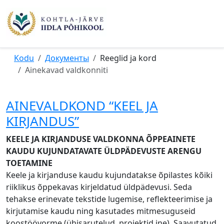
Kodu
Документы
Reeglid ja kord
Ainekavad valdkonniti
AINEVALDKOND “KEEL JA
KIRJANDUS”
KEELE JA KIRJANDUSE VALDKONNA ÕPPEAINETE
KAUDU KUJUNDATAVATE ÜLDPÄDEVUSTE ARENGU
TOETAMINE
Keele ja kirjanduse kaudu kujundatakse õpilastes kõiki
riiklikus õppekavas kirjeldatud üldpädevusi. Seda
tehakse erinevate tekstide lugemise, reflekteerimise ja
kirjutamise kaudu ning kasutades mitmesuguseid
koostöövorme (ühisarutelud, proiektid jne). Saavutatud