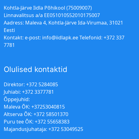
Kohtla-Järve Iidla Põhikool (75009007)
Linnavalitsus a/a EE051010552010175007
Aadress: Maleva 4, Kohtla-Järve Ida-Virumaa, 31021
Eesti
Kontakt: e-post:
info@iidlapk.ee
Telefonid: +372 337
7781
Olulised kontaktid
Direktor: +372 5284085
Juhiabi: +372 3377781
Õppejuhid:
Maleva ÕK: +37253040815
Altserva ÕK: +372 58501370
Puru tee ÕK: +372 55658383
Majandusjuhataja: +372 53049525