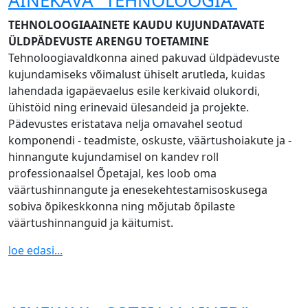
TEHNOLOOGIAAINETE KAUDU KUJUNDATAVATE
ÜLDPÄDEVUSTE ARENGU TOETAMINE
Tehnoloogiavaldkonna ained pakuvad üldpädevuste
kujundamiseks võimalust ühiselt arutleda, kuidas
lahendada igapäevaelus esile kerkivaid olukordi,
ühistöid ning erinevaid ülesandeid ja projekte.
Pädevustes eristatava nelja omavahel seotud
komponendi - teadmiste, oskuste, väärtushoiakute ja -
hinnangute kujundamisel on kandev roll
professionaalsel Õpetajal, kes loob oma
väärtushinnangute ja enesekehtestamisoskusega
sobiva õpikeskkonna ning mõjutab õpilaste
väärtushinnanguid ja käitumist.
loe edasi...