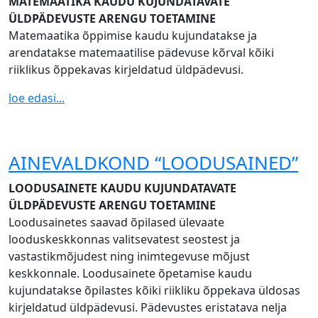
MATEMAATIKA KAUDU KUJUNDATAVATE
ÜLDPÄDEVUSTE ARENGU TOETAMINE
Matemaatika õppimise kaudu kujundatakse ja
arendatakse matemaatilise pädevuse kõrval kõiki
riiklikus õppekavas kirjeldatud üldpädevusi.
loe edasi...
AINEVALDKOND “LOODUSAINED”
LOODUSAINETE KAUDU KUJUNDATAVATE
ÜLDPÄDEVUSTE ARENGU TOETAMINE
Loodusainetes saavad õpilased ülevaate
looduskeskkonnas valitsevatest seostest ja
vastastikmõjudest ning inimtegevuse mõjust
keskkonnale. Loodusainete õpetamise kaudu
kujundatakse õpilastes kõiki riikliku õppekava üldosas
kirjeldatud üldpädevusi. Pädevustes eristatava nelja