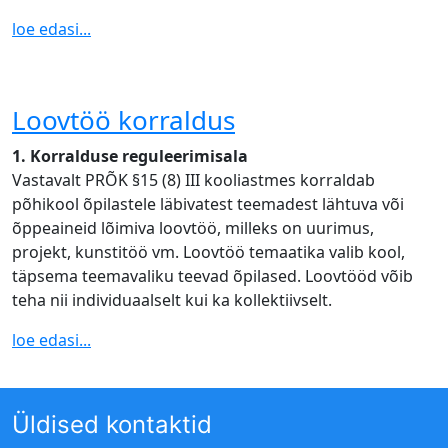
loe edasi...
Loovtöö korraldus
1. Korralduse reguleerimisala
Vastavalt PRÕK §15 (8) III kooliastmes korraldab
põhikool õpilastele läbivatest teemadest lähtuva või
õppeaineid lõimiva loovtöö, milleks on uurimus,
projekt, kunstitöö vm. Loovtöö temaatika valib kool,
täpsema teemavaliku teevad õpilased. Loovtööd võib
teha nii individuaalselt kui ka kollektiivselt.
loe edasi...
Üldised kontaktid