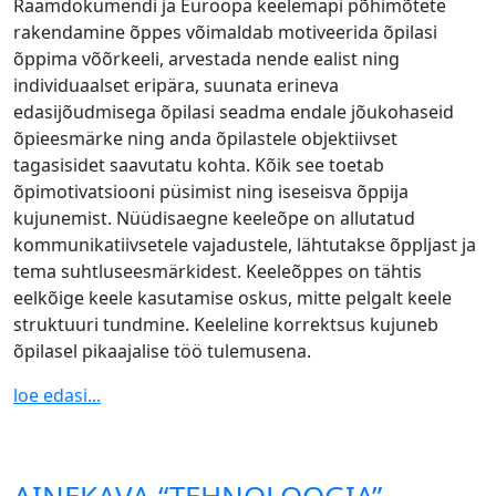
Raamdokumendi ja Euroopa keelemapi põhimõtete
rakendamine õppes võimaldab motiveerida õpilasi
õppima võõrkeeli, arvestada nende ealist ning
individuaalset eripära, suunata erineva
edasijõudmisega õpilasi seadma endale jõukohaseid
õpieesmärke ning anda õpilastele objektiivset
tagasisidet saavutatu kohta. Kõik see toetab
õpimotivatsiooni püsimist ning iseseisva õppija
kujunemist. Nüüdisaegne keeleõpe on allutatud
kommunikatiivsetele vajadustele, lähtutakse õppljast ja
tema suhtluseesmärkidest. Keeleõppes on tähtis
eelkõige keele kasutamise oskus, mitte pelgalt keele
struktuuri tundmine. Keeleline korrektsus kujuneb
õpilasel pikaajalise töö tulemusena.
loe edasi...
AINEKAVA “TEHNOLOOGIA”