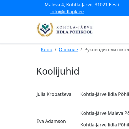
Maleva 4, Kohtla-Järve, 31021 Eesti
info@iidlapk.ee
Kodu
О школе
Руководители шко
Koolijuhid
Julia Kropatševa
Kohtla-Järve Iidla Põhik
Kohtla-Järve Maleva P
Eva Adamson
Kohtla-Järve Iidla Põh