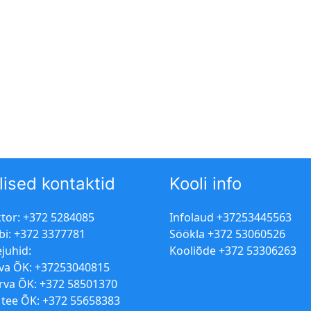
lised kontaktid
Kooli info
ktor: +372 5284085
Infolaud +37253445563
bi: +372 3377781
Söökla +372 53060526
juhid:
Kooliõde +372 53306263
va ÕK: +37253040815
erva ÕK: +372 58501370
 tee ÕK: +372 55658383