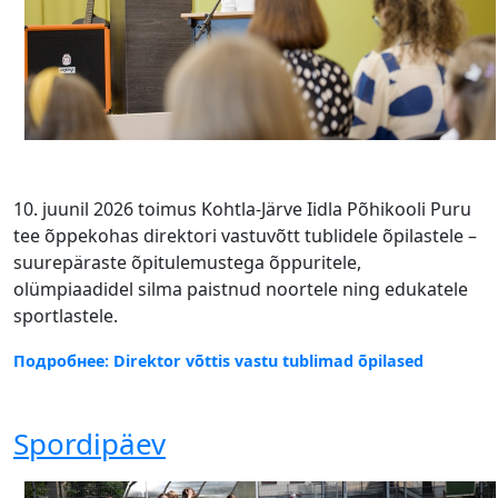
10. juunil 2026 toimus Kohtla-Järve Iidla Põhikooli Puru
tee õppekohas direktori vastuvõtt tublidele õpilastele –
suurepäraste õpitulemustega õppuritele,
olümpiaadidel silma paistnud noortele ning edukatele
sportlastele.
Подробнее: Direktor võttis vastu tublimad õpilased
Spordipäev