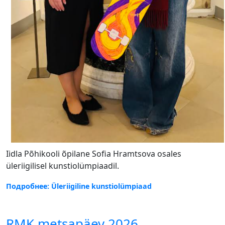
Iidla Põhikooli õpilane Sofia Hramtsova osales
üleriigilisel kunstiolümpiaadil.
Подробнее: Üleriigiline kunstiolümpiaad
RMK metsapäev 2026