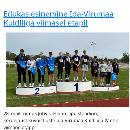
Edukas esinemine Ida-Virumaa
Kuldliiga viimasel etapil
28. mail toimus Jõhvis, Heino Lipu staadion,
kergejõustikuvõistluste Ida-Virumaa Kuldliiga IV ehk
viimane etapp.