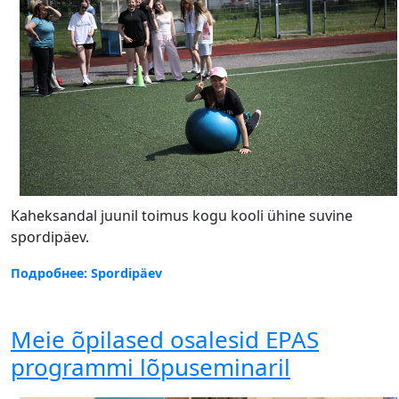
Kaheksandal juunil toimus kogu kooli ühine suvine
spordipäev.
Подробнее: Spordipäev
Meie õpilased osalesid EPAS
programmi lõpuseminaril