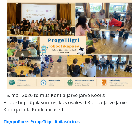
15. mail 2026 toimus Kohtla-Järve Järve Koolis
ProgeTiigri õpilasüritus, kus osalesid Kohtla-Järve Järve
Kooli ja Iidla Kooli õpilased.
Подробнее: ProgeTiigri õpilasüritus