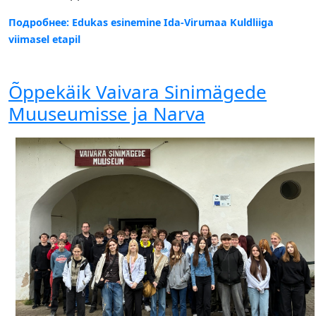
Подробнее: Edukas esinemine Ida-Virumaa Kuldliiga
viimasel etapil
Õppekäik Vaivara Sinimägede
Muuseumisse ja Narva