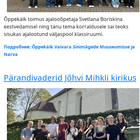
Õppekäik toimus ajalooõpetaja Svetlana Boriskina
eestvedamisel ning tänu tema korraldusele sai teoks
sisukas ajalootund väljaspool klassiruumi.
Подробнее: Õppekäik Vaivara Sinimägede Muuseumisse ja
Narva
Pärandivaderid Jõhvi Mihkli kirikus