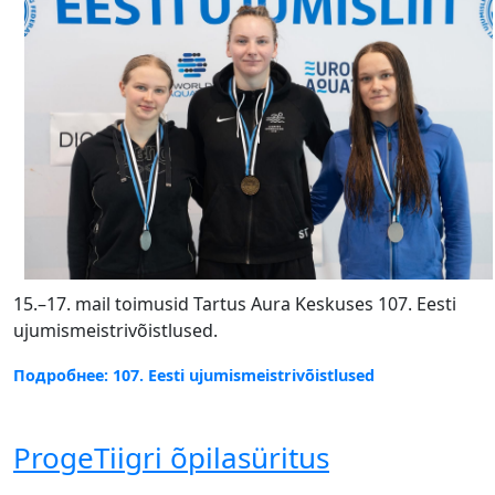
15.–17. mail toimusid Tartus Aura Keskuses 107. Eesti
ujumismeistrivõistlused.
Подробнее: 107. Eesti ujumismeistrivõistlused
ProgeTiigri õpilasüritus