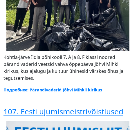
Kohtla-Järve Iidla põhikooli 7. A ja 8. F klassi noored
pärandivaderid veetsid vahva õppepäeva Jõhvi Mihkli
kirikus, kus ajalugu ja kultuur ühinesid värskes õhus ja
tegutsemises.
Подробнее: Pärandivaderid Jõhvi Mihkli kirikus
107. Eesti ujumismeistrivõistlused