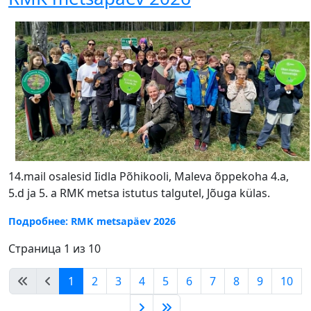
14.mail osalesid Iidla Põhikooli, Maleva õppekoha 4.a,
5.d ja 5. a RMK metsa istutus talgutel, Jõuga külas.
Подробнее: RMK metsapäev 2026
Страница 1 из 10
1
2
3
4
5
6
7
8
9
10