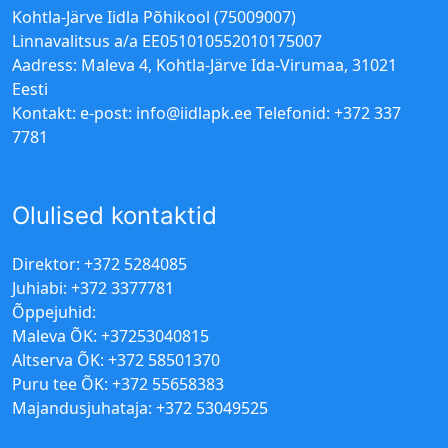
Kohtla-Järve Iidla Põhikool (75009007)
Linnavalitsus a/a EE051010552010175007
Aadress: Maleva 4, Kohtla-Järve Ida-Virumaa, 31021
Eesti
Kontakt: e-post:
info@iidlapk.ee
Telefonid: +372 337
7781
Olulised kontaktid
Direktor: +372 5284085
Juhiabi: +372 3377781
Õppejuhid:
Maleva ÕK: +37253040815
Altserva ÕK: +372 58501370
Puru tee ÕK: +372 55658383
Majandusjuhataja: +372 53049525