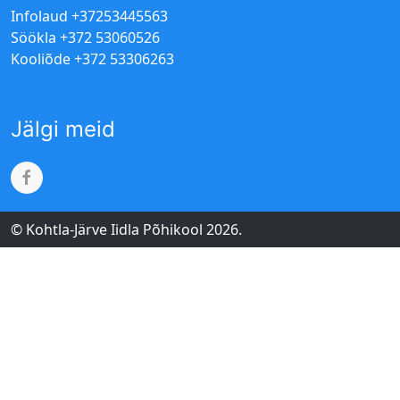
Infolaud +37253445563
Söökla +372 53060526
Kooliõde +372 53306263
Jälgi meid
© Kohtla-Järve Iidla Põhikool 2026.