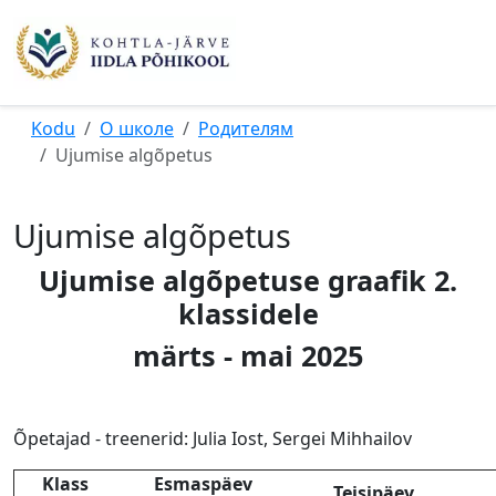
Kodu
О школе
Родителям
Ujumise algõpetus
Ujumise algõpetus
Ujumise algõpetuse graafik 2.
klassidele
märts - mai 2025
Õpetajad - treenerid: Julia Iost, Sergei Mihhailov
Klass
Esmaspäev
Teisipäev