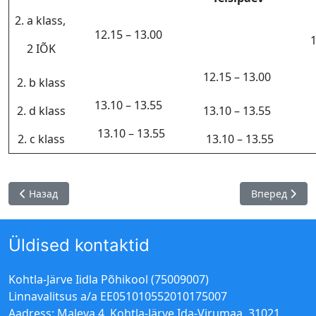
2. a klass,
12.15 – 13.00
1
2 IÕK
12.15 – 13.00
2. b klass
13.10 – 13.55
2. d klass
13.10 – 13.55
13.10 – 13.55
2. c klass
13.10 – 13.55
Предыдущий: Nutiseadmete kasutamine
Следующий: K
Назад
Вперед
Üldised kontaktid
Kohtla-Järve Iidla Põhikool (75009007)
Linnavalitsus a/a EE051010552010175007
Aadress: Maleva 4, Kohtla-Järve Ida-Virumaa, 31021