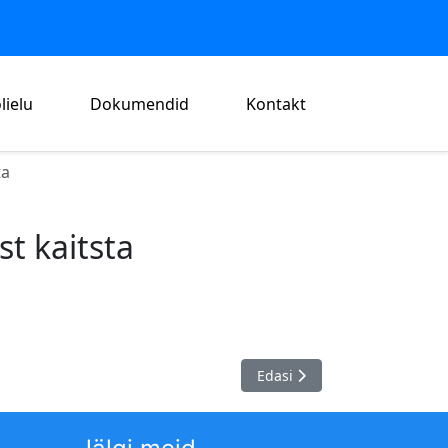
lielu
Dokumendid
Kontakt
ta
t kaitsta
Järgmine artikkel: Käivitus 
Edasi