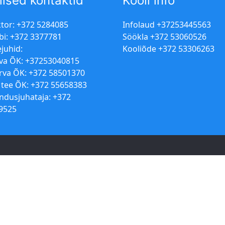
lised kontaktid
Kooli info
ktor: +372 5284085
Infolaud +37253445563
bi: +372 3377781
Söökla +372 53060526
juhid:
Kooliõde +372 53306263
va ÕK: +37253040815
erva ÕK: +372 58501370
 tee ÕK: +372 55658383
ndusjuhataja: +372
9525