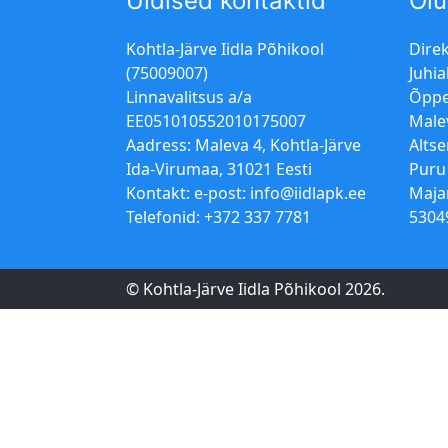
Üldised kontaktid
Olu
Kohtla-Järve Iidla Põhikool
Dire
(75009007)
Juhia
Linnavalitsus a/a
Õppe
EE051010552010175007
Male
Aadress: Maleva 4, Kohtla-Järve
Alts
Ida-Virumaa, 31021 Eesti
Puru
Kontakt: e-post:
info@iidlapk.ee
Maja
Telefonid: +372 337 7781
5304
© Kohtla-Järve Iidla Põhikool 2026.