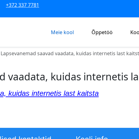
+372 337 7781
Meie kool
Õppetöö
Koo
Lapsevanemad saavad vaadata, kuidas internetis last kaits
aadata, kuidas internetis las
kuidas internetis last kaitsta