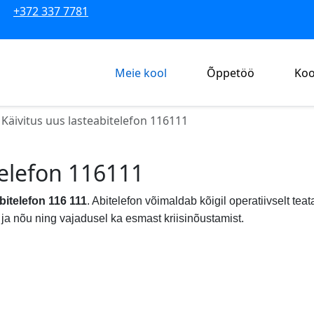
+372 337 7781
Meie kool
Õppetöö
Koo
Käivitus uus lasteabitelefon 116111
telefon 116111
bitelefon 116 111
. Abitelefon võimaldab kõigil operatiivselt tea
t ja nõu ning vajadusel ka esmast kriisinõustamist.