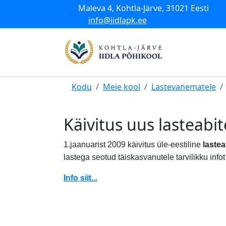
Maleva 4, Kohtla-Järve, 31021 Eesti
info@iidlapk.ee
Kodu
Meie kool
Lastevanematele
Käivitus uus lasteabi
1.jaanuarist 2009 käivitus üle-eestiline
lastea
lastega seotud täiskasvanutele tarvilikku info
Info siit...