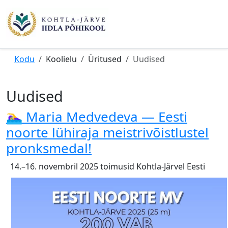
Kodu
Koolielu
Üritused
Uudised
Uudised
🏊‍♀️ Maria Medvedeva — Eesti
noorte lühiraja meistrivõistlustel
pronksmedal!
14.–16. novembril 2025 toimusid Kohtla-Järvel Eesti