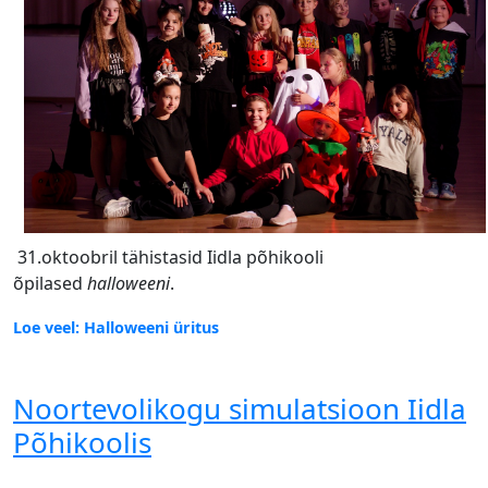
31.oktoobril tähistasid Iidla põhikooli
õpilased
halloweeni
.
Loe veel: Halloweeni üritus
Noortevolikogu simulatsioon Iidla
Põhikoolis