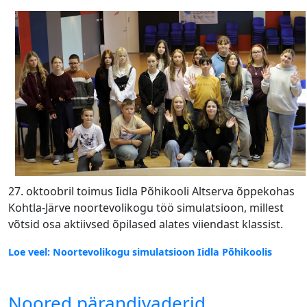
27. oktoobril toimus Iidla Põhikooli Altserva õppekohas
Kohtla-Järve noortevolikogu töö simulatsioon, millest
võtsid osa aktiivsed õpilased alates viiendast klassist.
Loe veel: Noortevolikogu simulatsioon Iidla Põhikoolis
Noored pärandivaderid