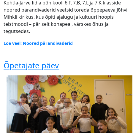
Kohtla-Järve Iidla põhikooli 6.F, 7.B, 7.L ja 7.K klasside
noored pärandivaderid veetsid toreda õppepäeva Jõhvi
Mihkli kirikus, kus õpiti ajalugu ja kultuuri hoopis
teistmoodi – päriselt kohapeal, värskes õhus ja
tegutsedes.
Loe veel: Noored pärandivaderid
Õpetajate päev