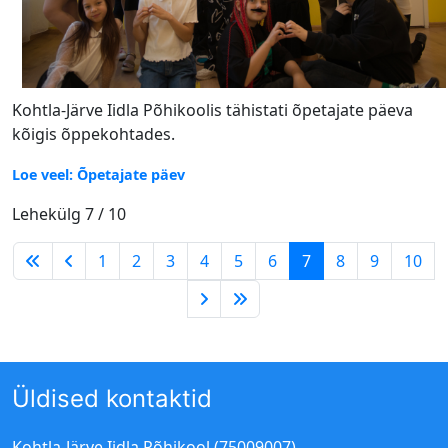
Kohtla-Järve Iidla Põhikoolis tähistati õpetajate päeva
kõigis õppekohtades.
Loe veel: Õpetajate päev
Lehekülg 7 / 10
1
2
3
4
5
6
7
8
9
10
Üldised kontaktid
Kohtla-Järve Iidla Põhikool (75009007)