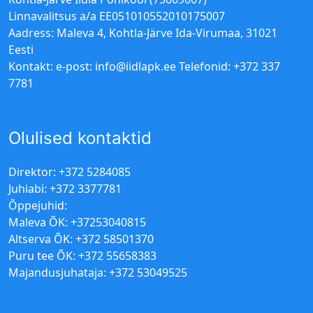
Linnavalitsus a/a EE051010552010175007
Aadress: Maleva 4, Kohtla-Järve Ida-Virumaa, 31021
Eesti
Kontakt: e-post:
info@iidlapk.ee
Telefonid: +372 337
7781
Olulised kontaktid
Direktor: +372 5284085
Juhiabi: +372 3377781
Õppejuhid:
Maleva ÕK: +37253040815
Altserva ÕK: +372 58501370
Puru tee ÕK: +372 55658383
Majandusjuhataja: +372 53049525