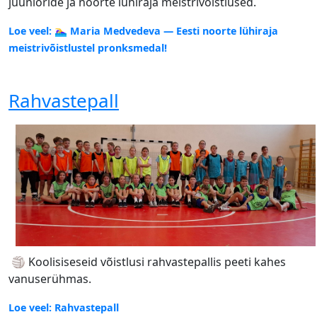
juunioride ja noorte lühiraja meistrivõistlused.
Loe veel: 🏊‍♀️ Maria Medvedeva — Eesti noorte lühiraja
meistrivõistlustel pronksmedal!
Rahvastepall
🏐 Koolisiseseid võistlusi rahvastepallis peeti kahes
vanuserühmas.
Loe veel: Rahvastepall