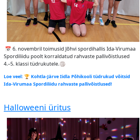
📅 6. novembril toimusid Jõhvi spordihallis Ida-Virumaa
Spordiliidu poolt korraldatud rahvaste pallivõistlused
4.–5. klassi tüdrukutele.🏐
Loe veel: 🏆 Kohtla-Järve Iidla Põhikooli tüdrukud võitsid
Ida-Virumaa Spordiliidu rahvaste pallivõistlused!
Halloweeni üritus