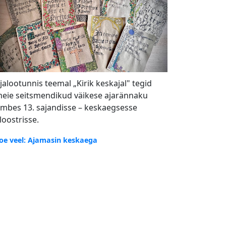
jalootunnis teemal „Kirik keskajal" tegid
eie seitsmendikud väikese ajarännaku
mbes 13. sajandisse – keskaegsesse
loostrisse.
oe veel: Ajamasin keskaega