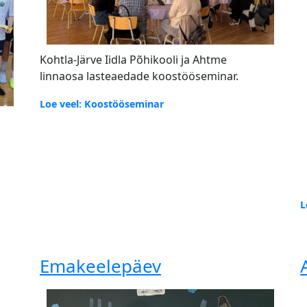
Kohtla-Järve Iidla Põhikooli ja Ahtme
linnaosa lasteaedade koostööseminar.
Loe veel: Koostööseminar
L
Emakeelepäev