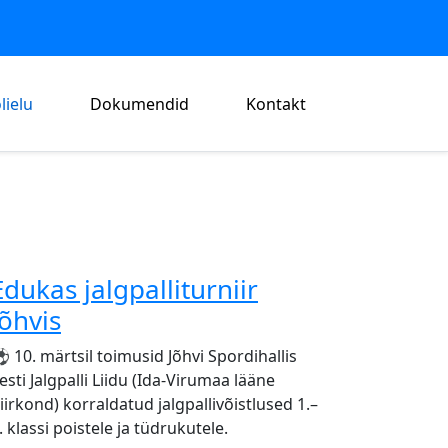
lielu
Dokumendid
Kontakt
Edukas jalgpalliturniir
Jõhvis
 10. märtsil toimusid Jõhvi Spordihallis
esti Jalgpalli Liidu (Ida-Virumaa lääne
iirkond) korraldatud jalgpallivõistlused 1.–
. klassi poistele ja tüdrukutele.