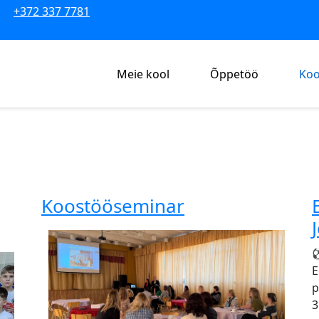
+372 337 7781
Meie kool
Õppetöö
Koo
Koostööseminar
⚽
E
p
3