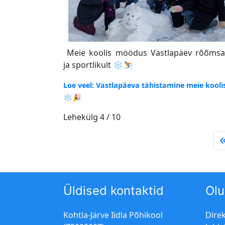
Meie koolis möödus Vastlapäev rõõmsa
ja sportlikult ❄️⛷️
Loe veel: Vastlapäeva tähistamine meie kooli
❄️🎉
Lehekülg 4 / 10
Üldised kontaktid
Olu
Kohtla-Järve Iidla Põhikool
Dire