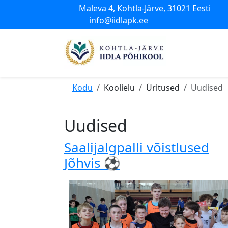
Maleva 4, Kohtla-Järve, 31021 Eesti
info@iidlapk.ee
Kodu
Koolielu
Üritused
Uudised
Uudised
Saalijalgpalli võistlused
Jõhvis ⚽