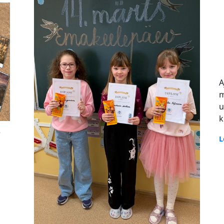
A
m
u
k
e
L