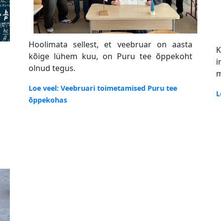
Hoolimata sellest, et veebruar on aasta
K
kõige lühem kuu, on Puru tee õppekoht
i
olnud tegus.
m
Loe veel: Veebruari toimetamised Puru tee
L
õppekohas