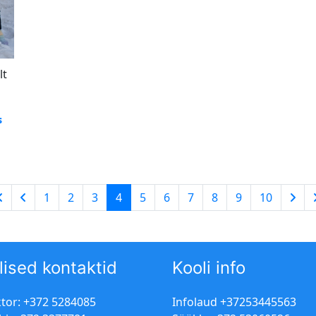
lt
s
1
2
3
4
5
6
7
8
9
10
lised kontaktid
Kooli info
ktor: +372 5284085
Infolaud +37253445563