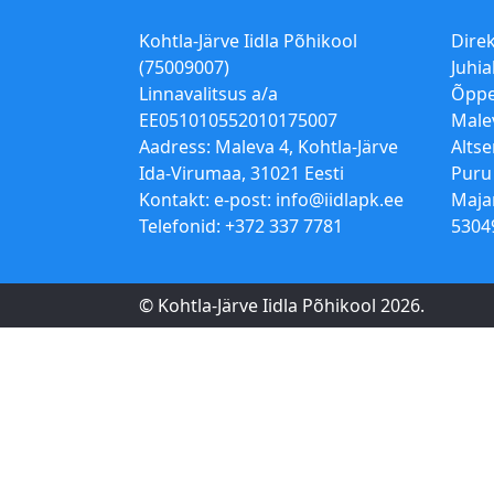
Kohtla-Järve Iidla Põhikool
Dire
(75009007)
Juhia
Linnavalitsus a/a
Õppe
EE051010552010175007
Male
Aadress: Maleva 4, Kohtla-Järve
Alts
Ida-Virumaa, 31021 Eesti
Puru
Kontakt: e-post:
info@iidlapk.ee
Maja
Telefonid: +372 337 7781
5304
© Kohtla-Järve Iidla Põhikool 2026.