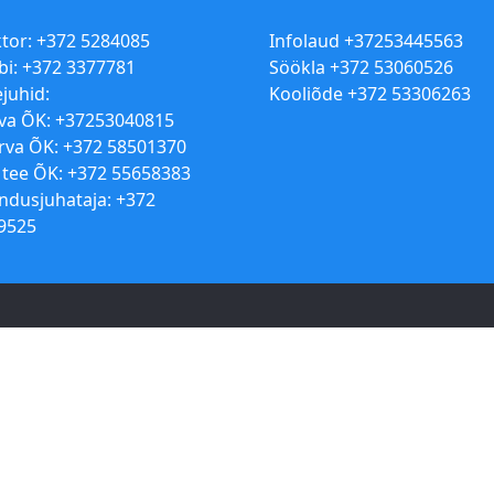
ktor: +372 5284085
Infolaud +37253445563
bi: +372 3377781
Söökla +372 53060526
juhid:
Kooliõde +372 53306263
va ÕK: +37253040815
erva ÕK: +372 58501370
 tee ÕK: +372 55658383
ndusjuhataja: +372
9525