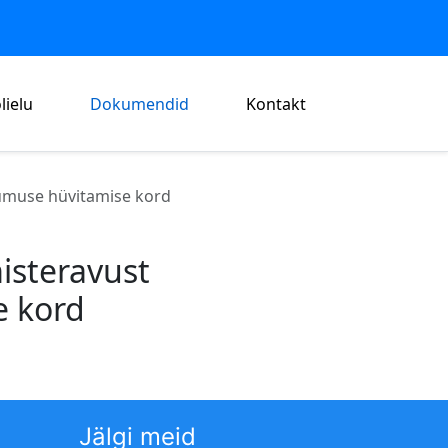
lielu
Dokumendid
Kontakt
sumuse hüvitamise kord
misteravust
e kord
Jälgi meid