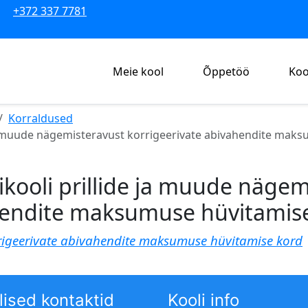
+372 337 7781
Meie kool
Õppetöö
Koo
Korraldused
e ja muude nägemisteravust korrigeerivate abivahendite mak
hikooli prillide ja muude näge
ahendite maksumuse hüvitamis
rrigeerivate abivahendite maksumuse hüvitamise kord
lised kontaktid
Kooli info