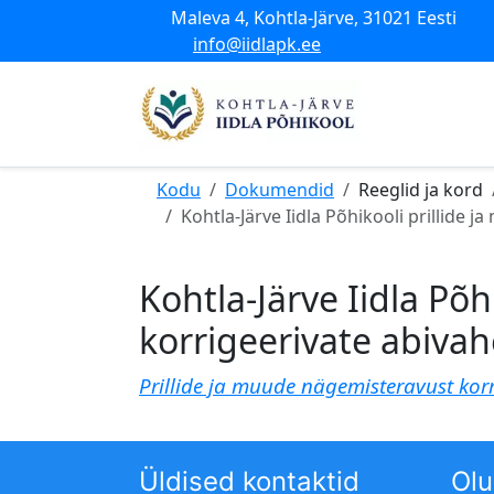
Maleva 4, Kohtla-Järve, 31021 Eesti
info@iidlapk.ee
Kodu
Dokumendid
Reeglid ja kord
Kohtla-Järve Iidla Põhikooli prillid
Kohtla-Järve Iidla Põ
korrigeerivate abiv
Prillide ja muude nägemisteravust ko
Üldised kontaktid
Olu