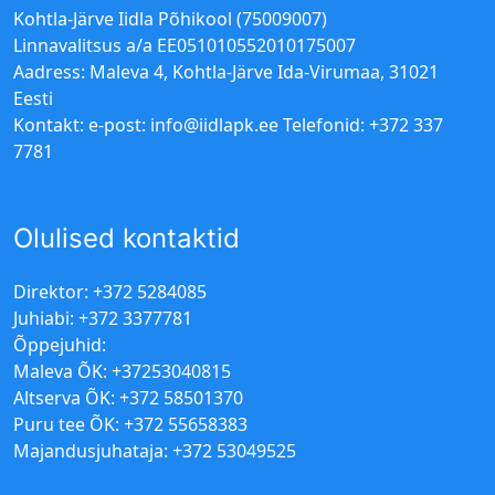
Kohtla-Järve Iidla Põhikool (75009007)
Linnavalitsus a/a EE051010552010175007
Aadress: Maleva 4, Kohtla-Järve Ida-Virumaa, 31021
Eesti
Kontakt: e-post:
info@iidlapk.ee
Telefonid: +372 337
7781
Olulised kontaktid
Direktor: +372 5284085
Juhiabi: +372 3377781
Õppejuhid:
Maleva ÕK: +37253040815
Altserva ÕK: +372 58501370
Puru tee ÕK: +372 55658383
Majandusjuhataja: +372 53049525