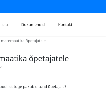
lielu
Dokumendid
Kontakt
a matemaatika õpetajatele
maatika õpetajatele
e"
toodilist tuge pakub e-tund õpetajale?