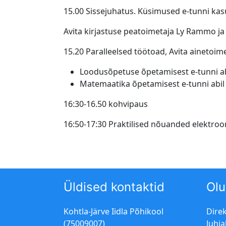
15.00 Sissejuhatus. Küsimused e-tunni ka
Avita kirjastuse peatoimetaja Ly Rammo ja
15.20 Paralleelsed töötoad, Avita ainetoim
Loodusõpetuse õpetamisest e-tunni abil
Matemaatika õpetamisest e-tunni abil 4
16:30-16.50 kohvipaus
16:50-17:30 Praktilised nõuanded elektro
Üldised kontaktid
Olu
Kohtla-Järve Iidla Põhikool
Dire
(75009007)
Juhia