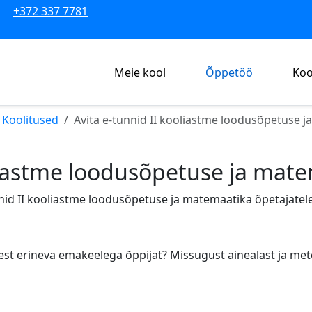
+372 337 7781
Meie kool
Õppetöö
Koo
Koolitused
Avita e-tunnid II kooliastme loodusõpetuse j
oliastme loodusõpetuse ja mate
unnid II kooliastme loodusõpetuse ja matemaatika õpetajatel
elest erineva emakeelega õppijat? Missugust ainealast ja me