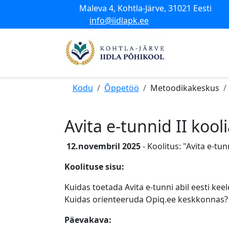
Maleva 4, Kohtla-Järve, 31021 Eesti
info@iidlapk.ee
Kodu
Õppetöö
Metoodikakeskus
Avita e-tunnid II ko
12.novembril 2025
- Koolitus: "Avita e-t
Koolituse sisu:
Kuidas toetada Avita e-tunni abil eesti ke
Kuidas orienteeruda Opiq.ee keskkonnas?
Päevakava: