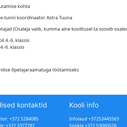
sutamise kohta
 e-tunni koordinaator Astra Tuuna
etajad
(Osaleja valib, kumma aine koolitusel ta soovib osale
 4.-6. klassis
.-6. klassis
onilise õpetajaraamatuga töötamiseks
lised kontaktid
Kooli info
ktor: +372 5284085
Infolaud +37253445563
bi: +372 3377781
Söökla +372 53060526