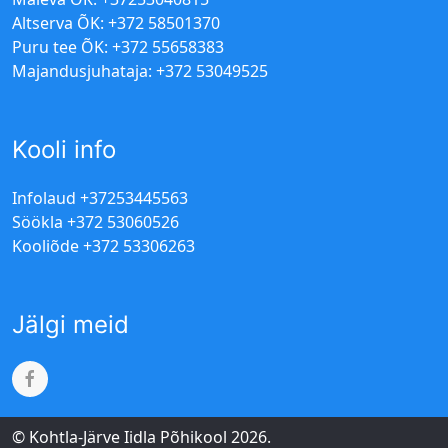
Altserva ÕK: +372 58501370
Puru tee ÕK: +372 55658383
Majandusjuhataja: +372 53049525
Kooli info
Infolaud +37253445563
Söökla +372 53060526
Kooliõde +372 53306263
Jälgi meid
© Kohtla-Järve Iidla Põhikool 2026.