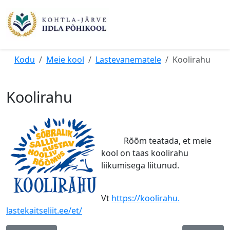
Kodu
Meie kool
Lastevanematele
Koolirahu
Koolirahu
Rõõm teatada,
et m
eie
ko
ol on taas koolirahu
liikumisega liitunud.
Vt
https://koolirahu.
lastekaitseliit.ee/et/