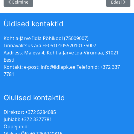
Eelmine artikkel: Kooli algus
Järgmine ar
Eelmine
Edasi
Üldised kontaktid
Kohtla-Järve Iidla Põhikool (75009007)
Linnavalitsus a/a EE051010552010175007
Aadress: Maleva 4, Kohtla-Järve Ida-Virumaa, 31021
Eesti
Kontakt: e-post:
info@iidlapk.ee
Telefonid: +372 337
7781
Olulised kontaktid
Direktor: +372 5284085
Juhiabi: +372 3377781
Õppejuhid:
Maleva ÕK: +37253040815