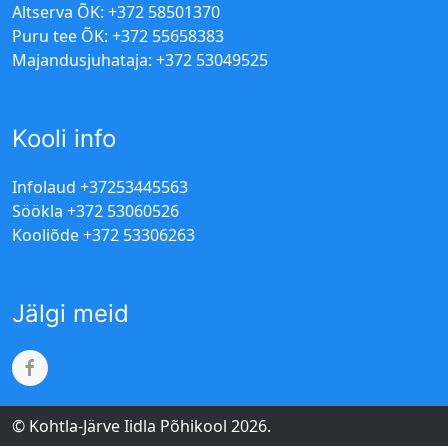
Altserva ÕK: +372 58501370
Puru tee ÕK: +372 55658383
Majandusjuhataja: +372 53049525
Kooli info
Infolaud +37253445563
Söökla +372 53060526
Kooliõde +372 53306263
Jälgi meid
© Kohtla-Järve Iidla Põhikool 2026.