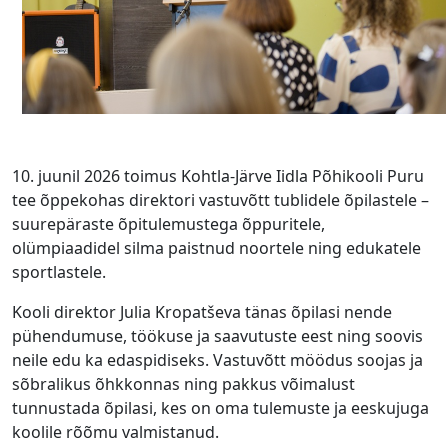
10. juunil 2026 toimus Kohtla-Järve Iidla Põhikooli Puru
tee õppekohas direktori vastuvõtt tublidele õpilastele –
suurepäraste õpitulemustega õppuritele,
olümpiaadidel silma paistnud noortele ning edukatele
sportlastele.
Kooli direktor Julia Kropatševa tänas õpilasi nende
pühendumuse, töökuse ja saavutuste eest ning soovis
neile edu ka edaspidiseks. Vastuvõtt möödus soojas ja
sõbralikus õhkkonnas ning pakkus võimalust
tunnustada õpilasi, kes on oma tulemuste ja eeskujuga
koolile rõõmu valmistanud.