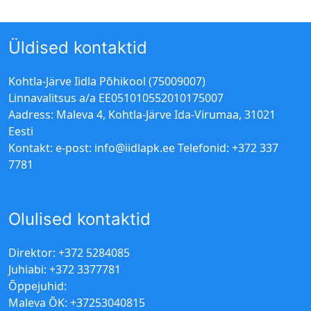
Üldised kontaktid
Kohtla-Järve Iidla Põhikool (75009007)
Linnavalitsus a/a EE051010552010175007
Aadress: Maleva 4, Kohtla-Järve Ida-Virumaa, 31021
Eesti
Kontakt: e-post:
info@iidlapk.ee
Telefonid: +372 337
7781
Olulised kontaktid
Direktor: +372 5284085
Juhiabi: +372 3377781
Õppejuhid:
Maleva ÕK: +37253040815