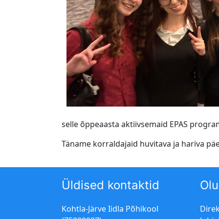
selle õppeaasta aktiivsemaid EPAS program
Täname korraldajaid huvitava ja hariva päe
Üldised kontaktid
Olu
Kohtla-Järve Iidla Põhikool
Dire