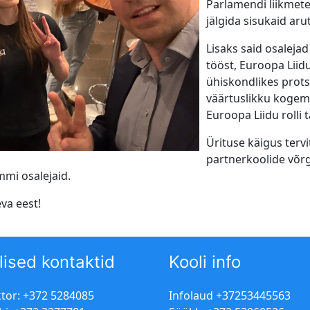
Parlamendi liikmete
jälgida sisukaid aru
Lisaks said osalej
tööst, Euroopa Liid
ühiskondlikes prot
väärtuslikku kogemu
Euroopa Liidu rolli
Ürituse käigus terv
partnerkoolide võrg
mi osalejaid.
va eest!
lised kontaktid
Kooli info
ktor: +372 5284085
Infolaud +37253445563