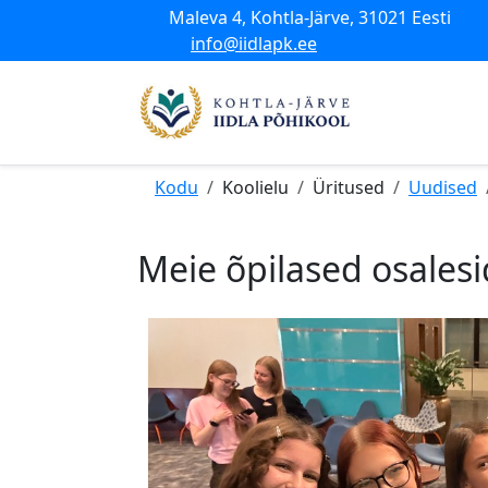
Maleva 4, Kohtla-Järve, 31021 Eesti
info@iidlapk.ee
Kodu
Koolielu
Üritused
Uudised
Meie õpilased osales