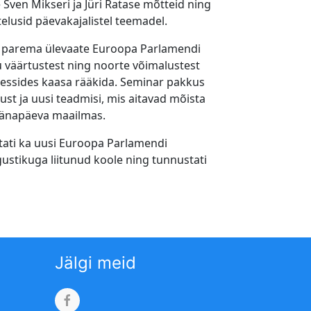
 Sven Mikseri ja Jüri Ratase mõtteid ning
telusid päevakajalistel teemadel.
ad parema ülevaate Euroopa Parlamendi
u väärtustest ning noorte võimalustest
sessides kaasa rääkida. Seminar pakkus
st ja uusi teadmisi, mis aitavad mõista
 tänapäeva maailmas.
itati ka uusi Euroopa Parlamendi
ustikuga liitunud koole ning tunnustati
Jälgi meid