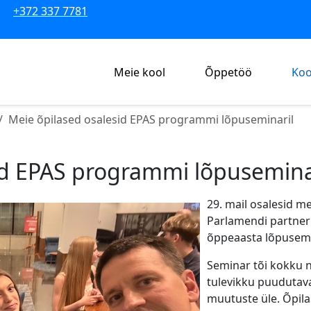
+372 337 7781
Meie kool
Õppetöö
Koo
Meie õpilased osalesid EPAS programmi lõpuseminaril
id EPAS programmi lõpusemina
29. mail osalesid m
Parlamendi partner
õppeaasta lõpusemi
Seminar tõi kokku n
tulevikku puudutav
muutuste üle. Õpila