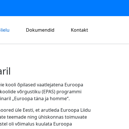
lielu
Dokumendid
Kontakt
ril
eie kooli õpilased vaatlejatena Euroopa
koolide võrgustiku (EPAS) programmi
naril „Euroopa täna ja homme“.
oored üle Eesti, et arutleda Euroopa Liidu
ate teemade ning ühiskonnas toimuvate
stel oli võimalus kuulata Euroopa