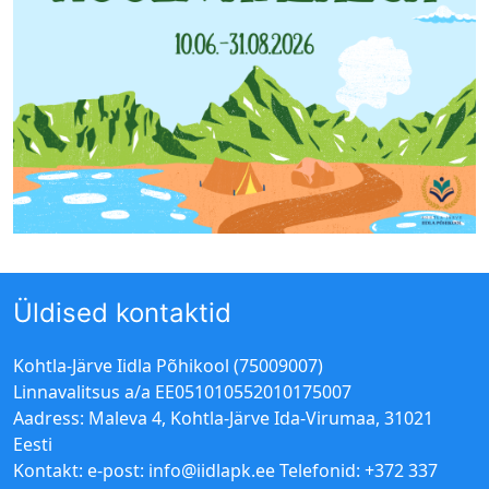
Üldised kontaktid
Kohtla-Järve Iidla Põhikool (75009007)
Linnavalitsus a/a EE051010552010175007
Aadress: Maleva 4, Kohtla-Järve Ida-Virumaa, 31021
Eesti
Kontakt: e-post:
info@iidlapk.ee
Telefonid: +372 337