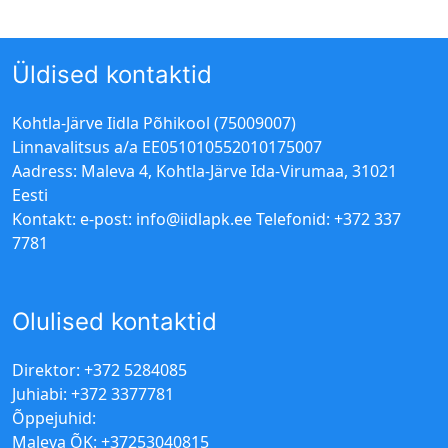
Üldised kontaktid
Kohtla-Järve Iidla Põhikool (75009007)
Linnavalitsus a/a EE051010552010175007
Aadress: Maleva 4, Kohtla-Järve Ida-Virumaa, 31021
Eesti
Kontakt: e-post:
info@iidlapk.ee
Telefonid: +372 337
7781
Olulised kontaktid
Direktor: +372 5284085
Juhiabi: +372 3377781
Õppejuhid:
Maleva ÕK: +37253040815