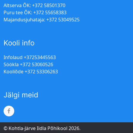
Altserva ÕK: +372 58501370
Puru tee ÕK: +372 55658383
Majandusjuhataja: +372 53049525
Kooli info
Infolaud +37253445563
Söökla +372 53060526
Kooliõde +372 53306263
Jälgi meid
© Kohtla-Järve Iidla Põhikool 2026.