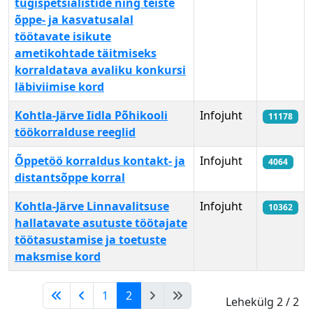
tugispetsialistide ning teiste
õppe- ja kasvatusalal
töötavate isikute
ametikohtade täitmiseks
korraldatava avaliku konkursi
läbiviimise kord
Kohtla-Järve Iidla Põhikooli
Infojuht
11178
töökorralduse reeglid
Õppetöö korraldus kontakt- ja
Infojuht
4064
distantsõppe korral
Kohtla-Järve Linnavalitsuse
Infojuht
10362
hallatavate asutuste töötajate
töötasustamise ja toetuste
maksmise kord
1
2
Lehekülg 2 / 2