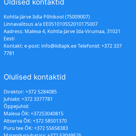
Üldised kontaktid
Kohtla-Järve Iidla Põhikool (75009007)
Linnavalitsus a/a EE051010552010175007
Aadress: Maleva 4, Kohtla-Järve Ida-Virumaa, 31021
Eesti
Kontakt: e-post:
info@iidlapk.ee
Telefonid: +372 337
7781
Olulised kontaktid
Direktor: +372 5284085
Juhiabi: +372 3377781
Õppejuhid:
Maleva ÕK: +37253040815
Altserva ÕK: +372 58501370
Puru tee ÕK: +372 55658383
Majandusjuhataja: +372 53049525